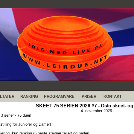
LTATER
RANKING
PROGRAMVARE
PRISER
KONTAKT
SKEET 75 SERIEN 2026 #7 - Oslo skeet- og
4. november 2026
3 serier - 75 duer!
stilling for Juniorer og Damer!
ering, kun ranking (5 beste stevner teller) og heder!