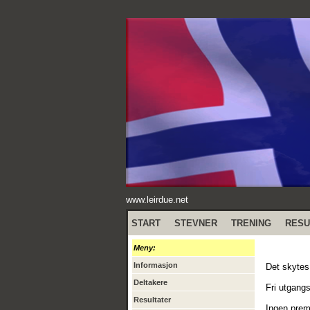
www.leirdue.net
START
STEVNER
TRENING
RESU
Meny:
Informasjon
Det skytes 
Deltakere
Fri utgangs
Resultater
Ingen premi