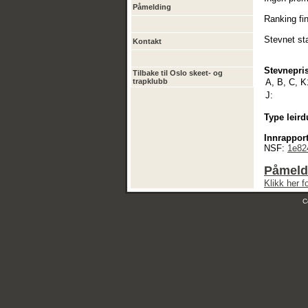
Påmelding
Ranking fin
Stevnet sta
Kontakt
Stevnepris
Tilbake til Oslo skeet- og
trapklubb
A, B, C, K
J:
Type leird
Innrapport
NSF:
1e82
Påmeld
Klikk her 
C