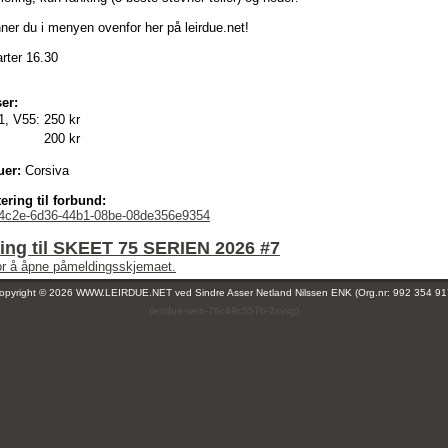
ner du i menyen ovenfor her på leirdue.net!
rter 16.30
er:
1, V55:
250 kr
200 kr
uer:
Corsiva
ering til forbund:
4c2e-6d36-44b1-08be-08de356e9354
ing til SKEET 75 SERIEN 2026 #7
for å åpne påmeldingsskjemaet.
opyright © 2026 WWW.LEIRDUE.NET ved
Sindre Asser Netland Nilssen ENK (Org.nr: 992 354 91
(leirdue-web-76c49c557b-2xvxg)