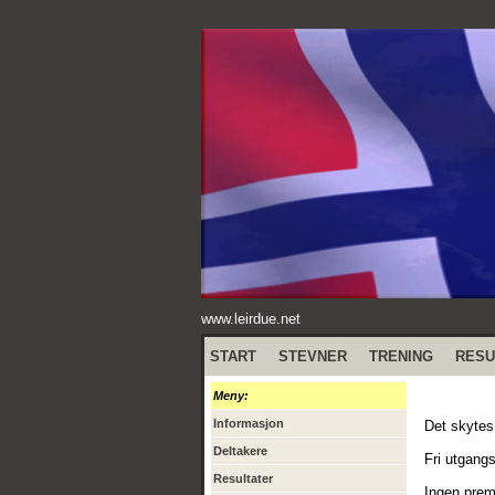
www.leirdue.net
START
STEVNER
TRENING
RESU
Meny:
Informasjon
Det skytes 
Deltakere
Fri utgangs
Resultater
Ingen premi