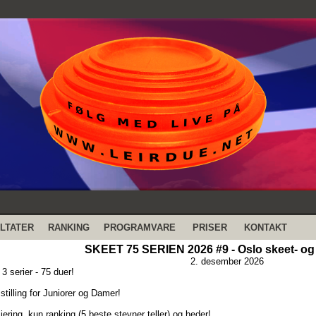
LTATER
RANKING
PROGRAMVARE
PRISER
KONTAKT
SKEET 75 SERIEN 2026 #9 - Oslo skeet- og
2. desember 2026
3 serier - 75 duer!
stilling for Juniorer og Damer!
ering, kun ranking (5 beste stevner teller) og heder!