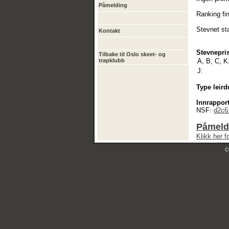
Påmelding
Ranking fin
Stevnet sta
Kontakt
Stevnepris
Tilbake til Oslo skeet- og
trapklubb
A, B, C, K
J:
Type leird
Innrapport
NSF:
d2c6
Påmeld
Klikk her 
C