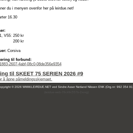
ner du i menyen ovenfor her på leirdue.net!
rter 16.30
er:
1, V55:
250 kr
200 kr
uer:
Corsiva
ering til forbund:
1883-2607-4abf-08c0-08de356e9354
ing til SKEET 75 SERIEN 2026 #9
for å åpne påmeldingsskjemaet.
opyright © 2026 WWW.LEIRDUE.NET ved
Sindre Asser Netland Nilssen ENK (Org.nr: 992 354 91
(leirdue-web-76c49c557b-2xvxg)