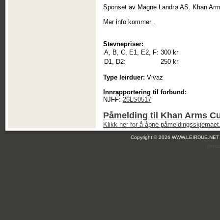
Sponset av Magne Landrø AS. Khan Ar
Mer info kommer .
Stevnepriser:
A, B, C, E1, E2, F:
300 kr
D1, D2:
250 kr
Type leirduer:
Vivaz
Innrapportering til forbund:
NJFF:
26LS0517
Påmelding til Khan Arms Cu
Klikk her for å åpne påmeldingsskjemaet
Copyright © 2026 WWW.LEIRDUE.NET
(leir