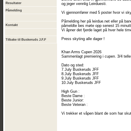
Resultater
og jeger vennlig Leirduesti.
Påmelding
Vi gjennomfører med 5 poster hvor vi sky
Påmelding her på leirdue.net eller på ba
Kontakt
påmeldte bes møte opp senest 15 minutte
Vi åpner det fjerde laget på hver hele t
Press skyting alle dager !
Tilbake til Buskeruds J.F.F
Khan Arms Cupen 2026
Sammenlagt premiering i cupen. 3/4 tell
Dato og sted:
7.July Buskeruds JFF
8.July Buskeruds JFF
9.July Buskeruds JFF
10.July Buskeruds JFF
High Gun :
Beste Dame :
Beste Junior:
Beste Veteran :
Vi trekker et våpen blant de som har skut