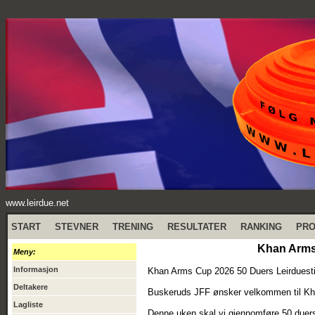
www.leirdue.net
START
STEVNER
TRENING
RESULTATER
RANKING
PR
Khan Arms 
Meny:
Informasjon
Khan Arms Cup 2026 50 Duers Leirduesti
Deltakere
Buskeruds JFF ønsker velkommen til Kha
Lagliste
Denne uken skal vi gjennomføre 50 duers 