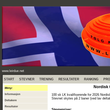
www.leirdue.net
START
STEVNER
TRENING
RESULTATER
RANKING
PR
Nordisk 
Meny:
Informasjon
100 sk LK kvalifiserende for 2026 Nordis
Stevnet skytes på 2 baner (ved lav deltak
Deltakere
Resultater
Stevnepriser: