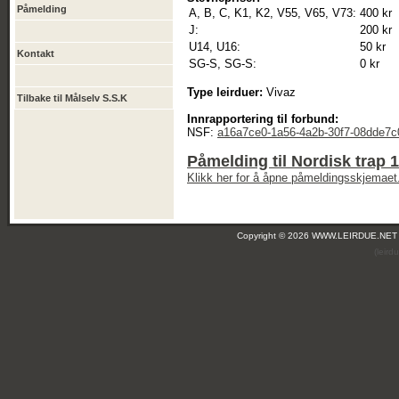
Påmelding
A, B, C, K1, K2, V55, V65, V73:
400 kr
J:
200 kr
U14, U16:
50 kr
Kontakt
SG-S, SG-S:
0 kr
Type leirduer:
Vivaz
Tilbake til Målselv S.S.K
Innrapportering til forbund:
NSF:
a16a7ce0-1a56-4a2b-30f7-08dde7
Påmelding til Nordisk trap
Klikk her for å åpne påmeldingsskjemaet
Copyright © 2026 WWW.LEIRDUE.NET
(leir