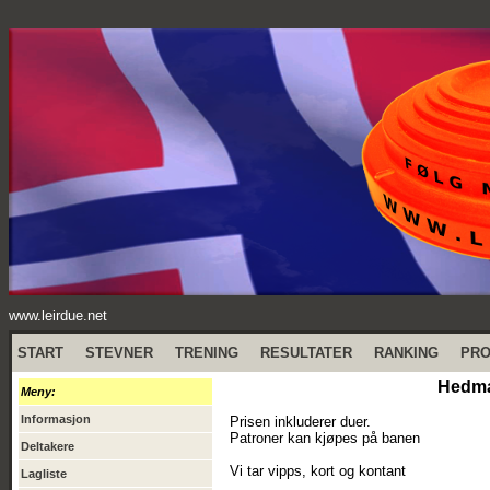
www.leirdue.net
START
STEVNER
TRENING
RESULTATER
RANKING
PR
Hedmar
Meny:
Informasjon
Prisen inkluderer duer.
Patroner kan kjøpes på banen
Deltakere
Vi tar vipps, kort og kontant
Lagliste