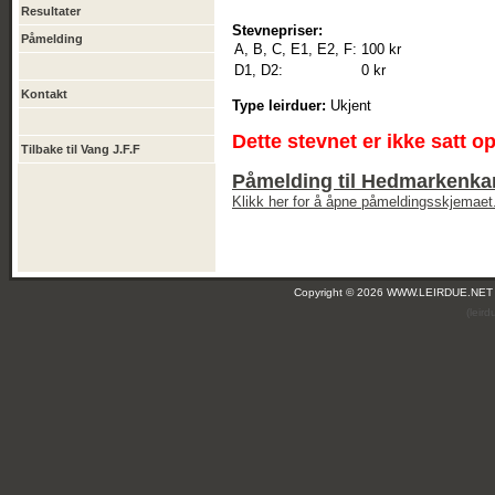
Resultater
Stevnepriser:
Påmelding
A, B, C, E1, E2, F:
100 kr
D1, D2:
0 kr
Kontakt
Type leirduer:
Ukjent
Dette stevnet er ikke satt o
Tilbake til Vang J.F.F
Påmelding til Hedmarkenkar
Klikk her for å åpne påmeldingsskjemaet
Copyright © 2026 WWW.LEIRDUE.NET
(leir