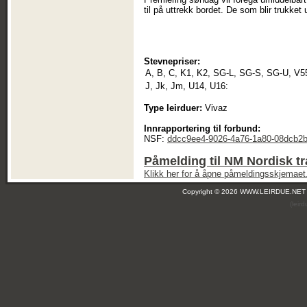
til på uttrekk bordet. De som blir trukket
Stevnepriser:
A, B, C, K1, K2, SG-L, SG-S, SG-U, V5
J, Jk, Jm, U14, U16:
Type leirduer:
Vivaz
Innrapportering til forbund:
NSF:
ddcc9ee4-9026-4a76-1a80-08dcb2
Påmelding til NM Nordisk t
Klikk her for å åpne påmeldingsskjemaet
Copyright © 2026 WWW.LEIRDUE.NET
(leir