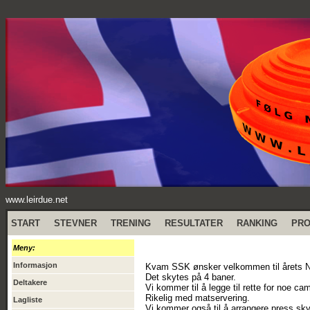
www.leirdue.net
START
STEVNER
TRENING
RESULTATER
RANKING
PR
Meny:
Informasjon
Kvam SSK ønsker velkommen til årets NM i
Det skytes på 4 baner.
Deltakere
Vi kommer til å legge til rette for noe c
Rikelig med matservering.
Lagliste
Vi kommer også til å arrangere press sky