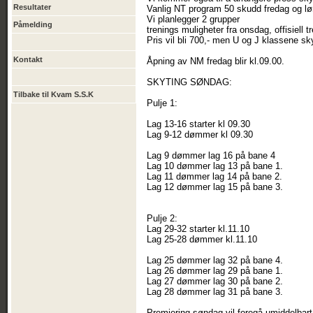
Resultater
Vanlig NT program 50 skudd fredag og lø
Vi planlegger 2 grupper
Påmelding
trenings muligheter fra onsdag, offisiell
Pris vil bli 700,- men U og J klassene sky
Kontakt
Åpning av NM fredag blir kl.09.00.
SKYTING SØNDAG:
Tilbake til Kvam S.S.K
Pulje 1:
Lag 13-16 starter kl 09.30
Lag 9-12 dømmer kl 09.30
Lag 9 dømmer lag 16 på bane 4
Lag 10 dømmer lag 13 på bane 1.
Lag 11 dømmer lag 14 på bane 2.
Lag 12 dømmer lag 15 på bane 3.
Pulje 2:
Lag 29-32 starter kl.11.10
Lag 25-28 dømmer kl.11.10
Lag 25 dømmer lag 32 på bane 4.
Lag 26 dømmer lag 29 på bane 1.
Lag 27 dømmer lag 30 på bane 2.
Lag 28 dømmer lag 31 på bane 3.
Premiering søndag vil foregå umiddelbart 