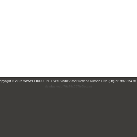
opyright © 2026 WWW.LEIRDUE.NET ved
Sindre Asser Netland Nilssen ENK (Org.nr: 992 354 91
(leirdue-web-76c49c557b-5zcqw)