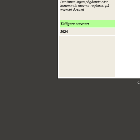
Det finnes ingen pågående eller
kommende stevner registrert på
www.leirdue.net
Tidligere stevner:
2024
C