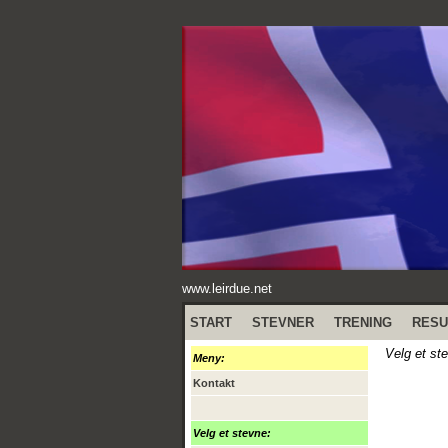
www.leirdue.net
START
STEVNER
TRENING
RESU
Velg et st
Meny:
Kontakt
Velg et stevne: