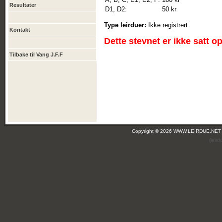
Resultater
D1, D2:
50 kr
Type leirduer:
Ikke registrert
Kontakt
Dette stevnet er ikke satt o
Tilbake til Vang J.F.F
Copyright © 2026 WWW.LEIRDUE.NET
(leir