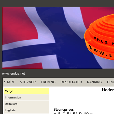
www.leirdue.net
START
STEVNER
TRENING
RESULTATER
RANKING
PR
Hedem
Meny:
Informasjon
Deltakere
Stevnepriser:
Lagliste
A, B, C, E1, E2, F:
100 kr