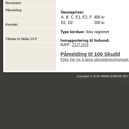
Resultater
Påmelding
Stevnepriser:
A, B, C, E1, E2, F:
400 kr
D1, D2:
200 kr
Kontakt
Type leirduer:
Ikke registrert
Tilbake til Skåla J.F.F
Innrapportering til forbund:
NJFF:
23JT1834
Påmelding til 100 Skudd
Klikk her for å åpne påmeldingsskjemaet
Copyright © 2026 WWW.LEIRDUE.NET
(leir