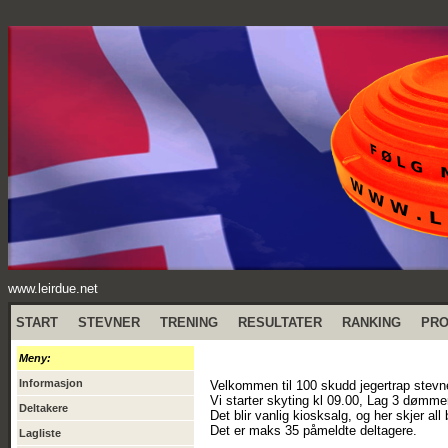
www.leirdue.net
START
STEVNER
TRENING
RESULTATER
RANKING
PR
Meny:
Informasjon
Velkommen til 100 skudd jegertrap stevn
Vi starter skyting kl 09.00, Lag 3 dømmer
Deltakere
Det blir vanlig kiosksalg, og her skjer all
Det er maks 35 påmeldte deltagere.
Lagliste