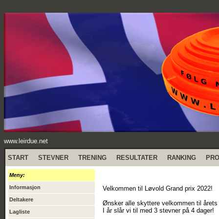
www.leirdue.net
START
STEVNER
TRENING
RESULTATER
RANKING
PR
Meny:
Informasjon
Velkommen til Løvold Grand prix 2022!
Deltakere
Ønsker alle skyttere velkommen til året
I år slår vi til med 3 stevner på 4 dager!
Lagliste