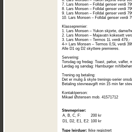
7. Lars Monsen – Folldal genser verdi 79
8. Lars Monsen – Folldal genser verdi 79
9. Lars Monsen – Folldal genser verdi 79
10. Lars Monsen – Folldal genser verdi 7
Klassepremier:
1. Lars Monsen – Yukon skjorte, dame/her
2. Lars Monsen – Majavatn kokesett verd
3. Lars Monsen – Termos 1L verdi 479,-
4-> Lars Monsen – Termos 0,5L verdi 399
Alle D1 og D2 skyttere premieres.
Servering:
Torsdag og fredag: Toast, pølse, vafler, 
Lørdag og søndag: Hamburger m/tilbehør, 
Trening og betaling:
Det er mulig å skyte trenings-serier onsda
Betaling stevneavgift min 15 min før stevn
Kontaktperson:
Mikael Østensen mob. 41571712
Stevnepriser:
A, B, C, F:
200 kr
D1, D2, E1, E2:
100 kr
Type leirduer:
Ikke registrert