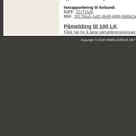
Innrapportering til forbund:
NJFF:
22JT1526
NSF:
281756a5-1a82-4b49-4499-08d9d2
Påmelding til 100 LK
Klikk her for å åpne påmeldingsskjemaet
Copyright © 2026 WWW.LEIRDUE.NET
(leir