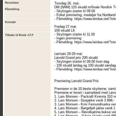
Resultater
Torsdag 26. mai:
DM (NNM) 125 skudd m/finale Nordisk T
Påmelding
- Skytingen starter kl 09.00
- Enkel premiering, medaljer fra Nordland
- Påmelding: https://www.leirdue.net/
Kontakt
Fredag 27.mai:
100 skudd LK
- Skytingen starter kl 11.00
Tilbake til Bodø J.F.F
- Ingen premiering
- Påmelding: https://www.leirdue.net/
Lør/søn 28-29 mai:
Løvold Grand prix 200 skudd
- Skytingen starter kl 09.00 hver dag.
- 100 skudd lørdag og 100 skudd søndag
- Påmelding: https://www.leirdue.net/
Premiering Løvold Grand Prix
Premierer vi de 10 beste skytterne, samt
Premiene er levert i samarbeid med Løv
1. Lars Monsen - Packraft Kvenna 310 ve
2. Lars Monsen - Dunjakke verdi 3 999,-
3. Lars Monsen - Kniv Femundmarka verd
4. Lars Monsen - Børgefjell jakke verdi 1
5. Lars Monsen – Røvolkjønna bukse ver
6. Lars Monsen – Yukon skjorte verdi 999