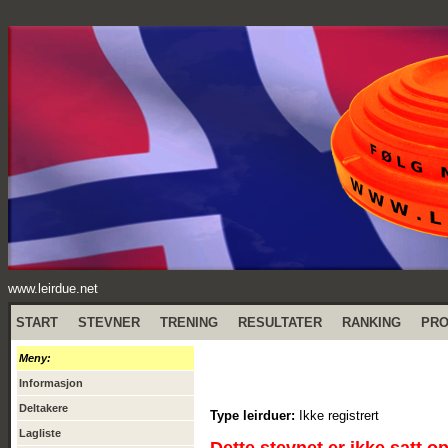
www.leirdue.net
START
STEVNER
TRENING
RESULTATER
RANKING
PR
Meny:
Informasjon
Deltakere
Type leirduer:
Ikke registrert
Lagliste