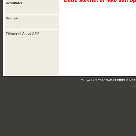
Dette stevnet er ikke satt o
Resultater
Kontakt
Tilbake til Åmot J.F.F
Copyright © 2026 WWW.LEIRDUE.NET
(leir