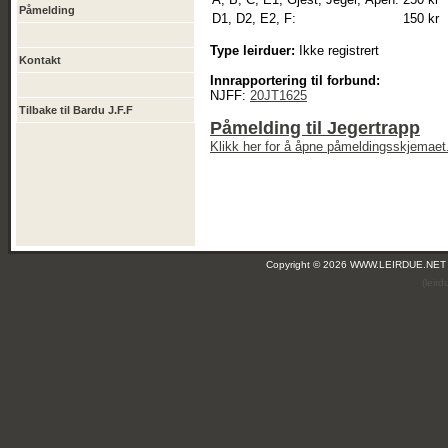
Påmelding
D1, D2, E2, F:
150 kr
Type leirduer:
Ikke registrert
Kontakt
Innrapportering til forbund:
NJFF:
20JT1625
Tilbake til Bardu J.F.F
Påmelding til Jegertrapp
Klikk her for å åpne påmeldingsskjemaet
Copyright © 2026 WWW.LEIRDUE.NET
(leir