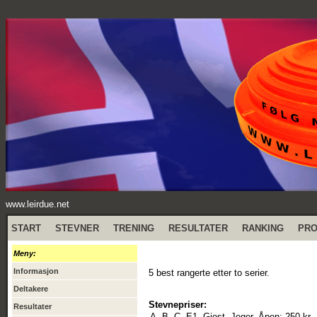
www.leirdue.net
START
STEVNER
TRENING
RESULTATER
RANKING
PR
Meny:
Informasjon
5 best rangerte etter to serier.
Deltakere
Stevnepriser:
Resultater
A, B, C, E1, Gjest, Jeger, Åpen:
250 kr