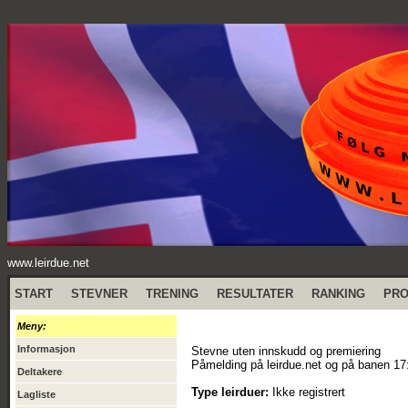
www.leirdue.net
START
STEVNER
TRENING
RESULTATER
RANKING
PR
Meny:
Informasjon
Stevne uten innskudd og premiering
Påmelding på leirdue.net og på banen 17
Deltakere
Type leirduer:
Ikke registrert
Lagliste