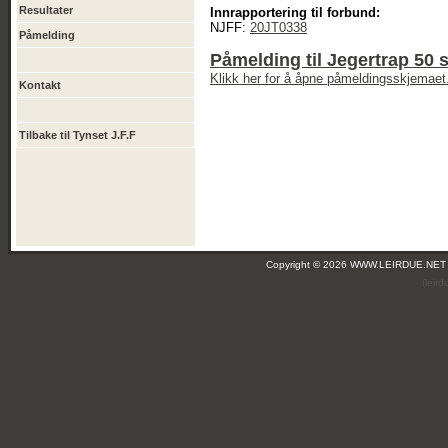
Resultater
Innrapportering til forbund:
NJFF:
20JT0338
Påmelding
Påmelding til Jegertrap 50 
Klikk her for å åpne påmeldingsskjemaet
Kontakt
Tilbake til Tynset J.F.F
Copyright © 2026 WWW.LEIRDUE.NET
(leir