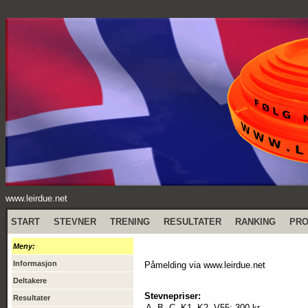
www.leirdue.net
START
STEVNER
TRENING
RESULTATER
RANKING
PR
Meny:
Informasjon
Påmelding via www.leirdue.net
Deltakere
Stevnepriser:
Resultater
A, B, C, K1, K2, V55:
300 kr