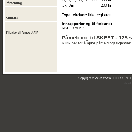
Påmelding
Jk, Jm:
200 kr
Type leirduer:
Ikke registrert
Kontakt
Innrapportering til forbund:
NSF:
329153
Tilbake til Åmot J.F.F
Påmelding til SKEET - 125 
Klikk her for å åpne påmeldingsskjemaet
Copyright © 2026 WWW.LEIRDUE.NET
(leir