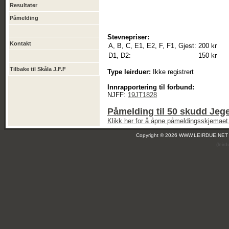
Resultater
Påmelding
Stevnepriser:
Kontakt
A, B, C, E1, E2, F, F1, Gjest:
200 kr
D1, D2:
150 kr
Tilbake til Skåla J.F.F
Type leirduer:
Ikke registrert
Innrapportering til forbund:
NJFF:
19JT1828
Påmelding til 50 skudd Jege
Klikk her for å åpne påmeldingsskjemaet
Copyright © 2026 WWW.LEIRDUE.NET
(leir