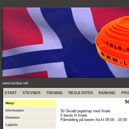
www.leirdue.net
START
STEVNER
TRENING
RESULTATER
RANKING
PR
5
Meny:
Informasjon
50 Skudd jegertrap med finale.
5 beste til finale.
Deltakere
Påmelding på banen fra kl 09:00 - 10:00
Lagliste