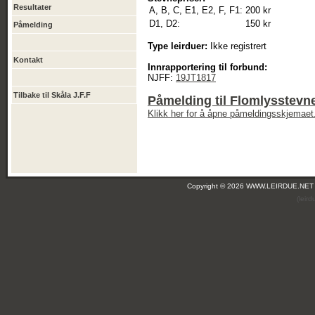
Resultater
A, B, C, E1, E2, F, F1:
200 kr
D1, D2:
150 kr
Påmelding
Type leirduer:
Ikke registrert
Kontakt
Innrapportering til forbund:
NJFF:
19JT1817
Tilbake til Skåla J.F.F
Påmelding til Flomlysstevne
Klikk her for å åpne påmeldingsskjemaet
Copyright © 2026 WWW.LEIRDUE.NET
(leir