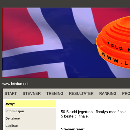
www.leirdue.net
START
STEVNER
TRENING
RESULTATER
RANKING
PR
Meny:
Informasjon
50 Skudd jegertrap i flomlys med finale.
5 beste til finale.
Deltakere
Lagliste
Stevnepriser: