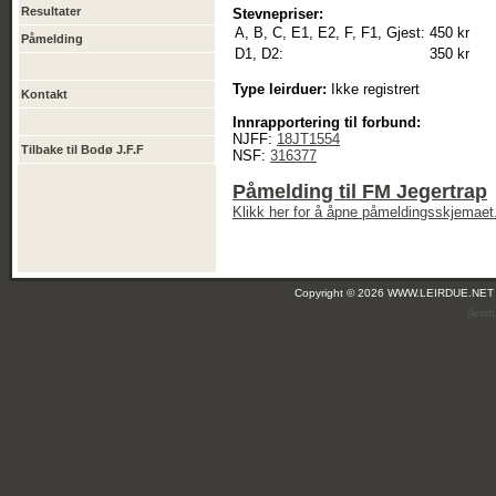
Resultater
Stevnepriser:
A, B, C, E1, E2, F, F1, Gjest:
450 kr
Påmelding
D1, D2:
350 kr
Type leirduer:
Ikke registrert
Kontakt
Innrapportering til forbund:
NJFF:
18JT1554
Tilbake til Bodø J.F.F
NSF:
316377
Påmelding til FM Jegertrap
Klikk her for å åpne påmeldingsskjemaet
Copyright © 2026 WWW.LEIRDUE.NET
(leir