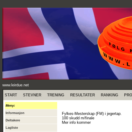
www.leirdue.net
START
STEVNER
TRENING
RESULTATER
RANKING
PR
Meny:
Informasjon
Fylkes-Mesterskap (FM) i jegertap.
100 skudd m/finale
Deltakere
Mer info kommer
Lagliste