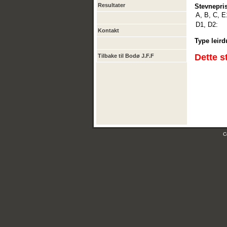
Resultater
Stevnepris
A, B, C, E
D1, D2:
Kontakt
Type leird
Dette s
Tilbake til Bodø J.F.F
C