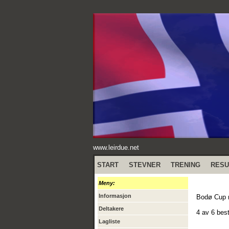
www.leirdue.net
START
STEVNER
TRENING
RESU
Meny:
Informasjon
Bodø Cup 
Deltakere
4 av 6 bes
Lagliste