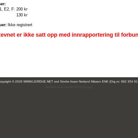
er:
1, E2, F:
200 kr
130 kr
uer:
Ikke registrert
tevnet er ikke satt opp med innrapportering til forbu
opyright © 2026 WWW.LEIRDUE.NET ved
Sindre Asser Netland Nilssen ENK (Org.nr: 992 354 91
(leirdue-web-76c49c557b-5zcqw)