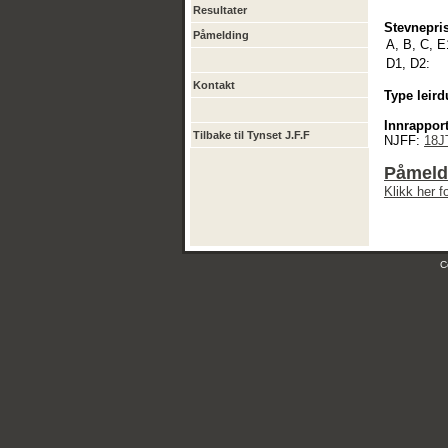
Resultater
Stevnepris
Påmelding
A, B, C, E
D1, D2:
Kontakt
Type leird
Innrapport
Tilbake til Tynset J.F.F
NJFF:
18J
Påmeld
Klikk her 
C