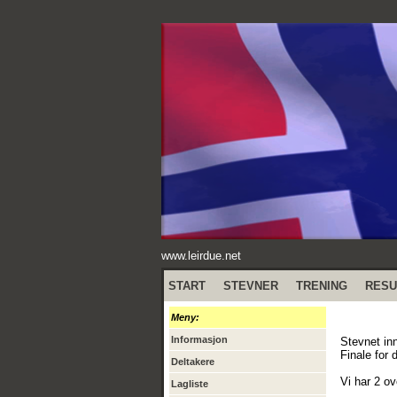
www.leirdue.net
START
STEVNER
TRENING
RESU
Meny:
Informasjon
Stevnet in
Finale for 
Deltakere
Vi har 2 o
Lagliste