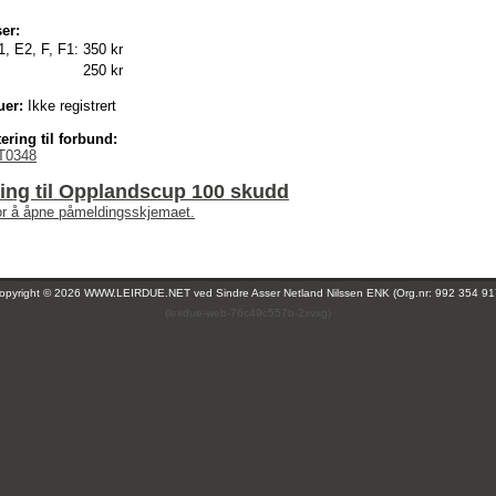
er:
1, E2, F, F1:
350 kr
250 kr
uer:
Ikke registrert
ering til forbund:
T0348
ing til Opplandscup 100 skudd
for å åpne påmeldingsskjemaet.
opyright © 2026 WWW.LEIRDUE.NET ved
Sindre Asser Netland Nilssen ENK (Org.nr: 992 354 91
(leirdue-web-76c49c557b-2xvxg)