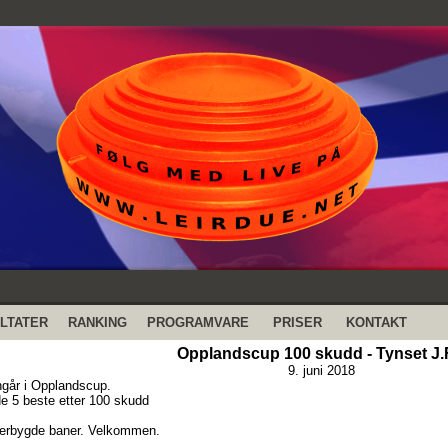
LTATER
RANKING
PROGRAMVARE
PRISER
KONTAKT
Opplandscup 100 skudd - Tynset J.
9. juni 2018
ngår i Opplandscup.
de 5 beste etter 100 skudd
verbygde baner. Velkommen.