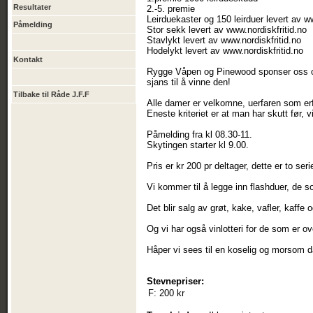
Resultater
2.-5. premie
Leirduekaster og 150 leirduer levert av w
Påmelding
Stor sekk levert av www.nordiskfritid.no
Stavlykt levert av www.nordiskfritid.no
Hodelykt levert av www.nordiskfritid.no
Kontakt
Rygge Våpen og Pinewood sponser oss også
sjans til å vinne den!
Tilbake til Råde J.F.F
Alle damer er velkomne, uerfaren som erf
Eneste kriteriet er at man har skutt før,
Påmelding fra kl 08.30-11.
Skytingen starter kl 9.00.
Pris er kr 200 pr deltager, dette er to s
Vi kommer til å legge inn flashduer, de som
Det blir salg av grøt, kake, vafler, kaffe 
Og vi har også vinlotteri for de som er ov
Håper vi sees til en koselig og morsom da
Stevnepriser:
F:
200 kr