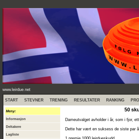
www.leirdue.net
START
STEVNER
TRENING
RESULTATER
RANKING
PR
50 sku
Meny:
Informasjon
Dameutvalget avholder i år, som i fjor, 
Deltakere
Dette har vært en suksess de siste par 
Lagliste
1.premie 1000 leirdueskudd