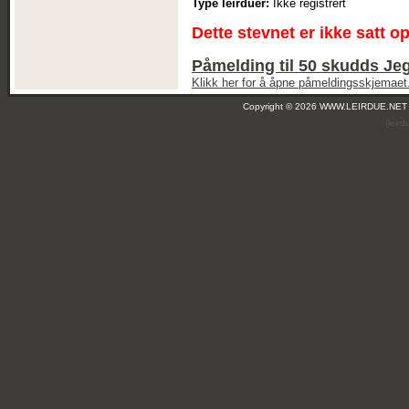
Type leirduer:
Ikke registrert
Dette stevnet er ikke satt o
Påmelding til 50 skudds Jeg
Klikk her for å åpne påmeldingsskjemaet
Copyright © 2026 WWW.LEIRDUE.NET
(leir