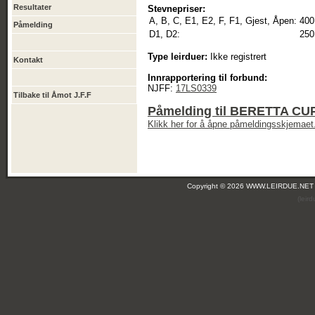
Resultater
Stevnepriser:
A, B, C, E1, E2, F, F1, Gjest, Åpen:
400
Påmelding
D1, D2:
250
Type leirduer:
Ikke registrert
Kontakt
Innrapportering til forbund:
NJFF:
17LS0339
Tilbake til Åmot J.F.F
Påmelding til BERETTA CUP 
Klikk her for å åpne påmeldingsskjemaet
Copyright © 2026 WWW.LEIRDUE.NET
(leir