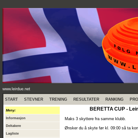
www.leirdue.net
START
STEVNER
TRENING
RESULTATER
RANKING
PR
BERETTA CUP - Leird
Meny:
Informasjon
Maks 3 skyttere fra samme klubb.
Deltakere
Ønsker du å skyte før kl. 09:00 så ta kon
Lagliste