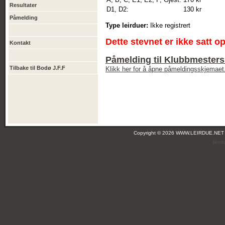
Resultater
D1, D2:
130 kr
Påmelding
Type leirduer:
Ikke registrert
Dette stevnet er ikke satt o
Kontakt
Påmelding til Klubbmesters
Tilbake til Bodø J.F.F
Klikk her for å åpne påmeldingsskjemaet
Copyright © 2026 WWW.LEIRDUE.NET
(leir