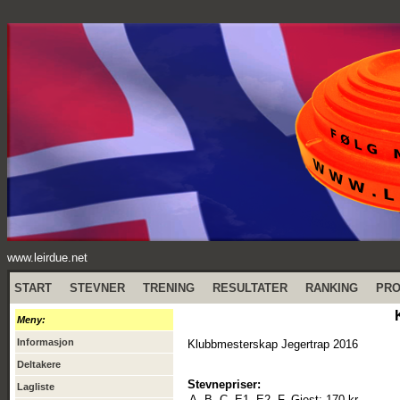
www.leirdue.net
START
STEVNER
TRENING
RESULTATER
RANKING
PR
Meny:
Informasjon
Klubbmesterskap Jegertrap 2016
Deltakere
Stevnepriser:
Lagliste
A, B, C, E1, E2, F, Gjest:
170 kr