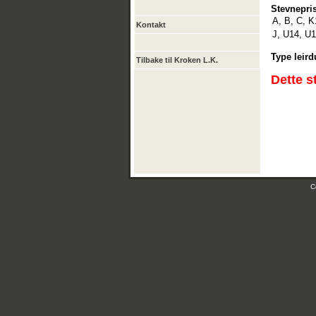
Stevnepris
A, B, C, 
Kontakt
J, U14, U1
Type leird
Tilbake til Kroken L.K.
Dette s
C