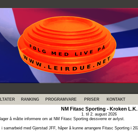
LTATER
RANKING
PROGRAMVARE
PRISER
KONTAKT
NM Fitasc Sporting - Kroken L.K.
1. til 2. august 2026
lager å måtte informere om at NM Fitasc Sporting dessverre er avlyst.
 i samarbeid med Gjerstad JFF, håper å kunne arrangere Fitasc Sporting i 20