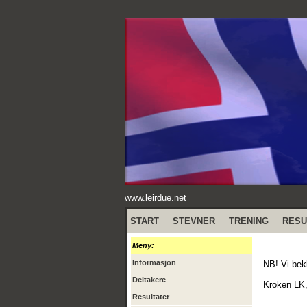
www.leirdue.net
START
STEVNER
TRENING
RESU
Meny:
Informasjon
NB! Vi bek
Deltakere
Kroken LK,
Resultater