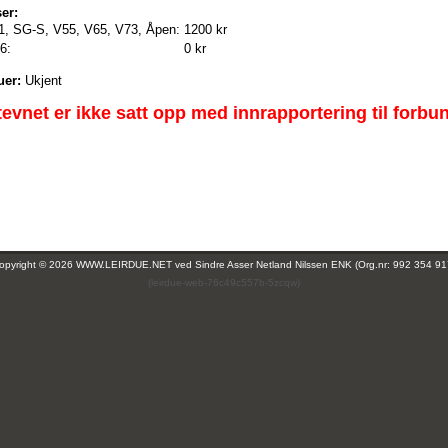
er:
K1, SG-S, V55, V65, V73, Åpen:
1200 kr
6:
0 kr
uer:
Ukjent
tevnet er ikke satt opp med innrapportering til forbu
opyright © 2026 WWW.LEIRDUE.NET ved
Sindre Asser Netland Nilssen ENK (Org.nr: 992 354 91
(leirdue-web-76c49c557b-5zcqw)