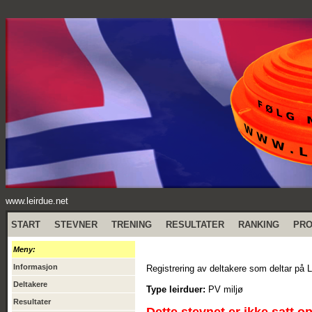
www.leirdue.net
START
STEVNER
TRENING
RESULTATER
RANKING
PR
Meny:
Informasjon
Registrering av deltakere som deltar på 
Deltakere
Type leirduer:
PV miljø
Resultater