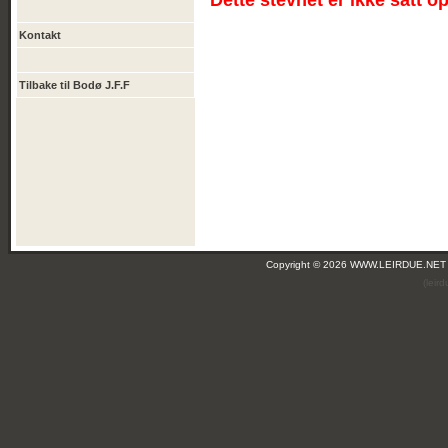
Dette stevnet er ikke satt o
Kontakt
Tilbake til Bodø J.F.F
Copyright © 2026 WWW.LEIRDUE.NET
(leir