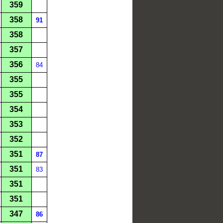
359
358
91
358
357
356
84
355
355
354
353
352
351
87
351
83
351
351
347
86