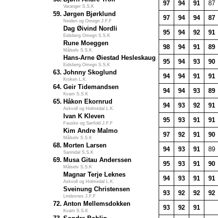
97
94
91
87
Varanger S.S.K
59.
Jørgen Bjørklund
97
94
94
87
Neiden og Omegn J.F.F
Dag Øivind Nordli
95
94
92
91
Eidsberg Omegn S.S.K
Rune Moeggen
98
94
91
89
Målselv S.S.K
Hans-Arne Øiestad Hesleskaug
95
94
93
90
Eidsberg Omegn S.S.K
63.
Johnny Skoglund
94
94
91
91
Kroken L.K.
64.
Geir Tidemandsen
94
94
93
89
Kvam S.S.K
65.
Håkon Ekornrud
94
93
92
91
Askvoll og Holmedal L.K.
Ivan K Kleven
95
93
91
91
Fauske og Sørfold J.F.F
Kim Andre Malmo
97
92
91
90
Målselv S.S.K
68.
Morten Larsen
94
93
91
89
Sannidal S.S.K
69.
Musa Gitau Anderssen
95
93
91
90
Målselv S.S.K
Magnar Terje Leknes
94
93
91
91
Askvoll og Holmedal L.K.
Sveinung Christensen
93
92
92
92
Lindesnes J.F.F
72.
Anton Mellemsdokken
93
92
91
Kvam S.S.K