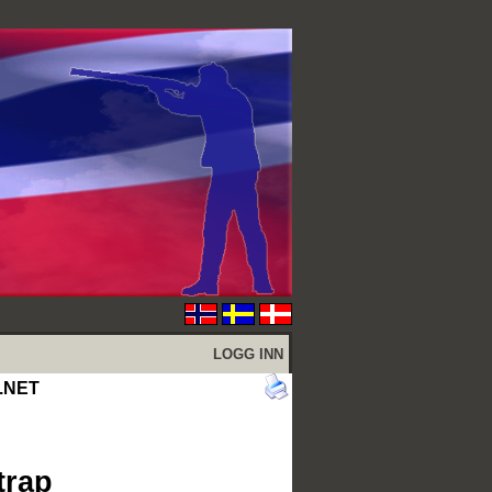
LOGG INN
E.NET
trap