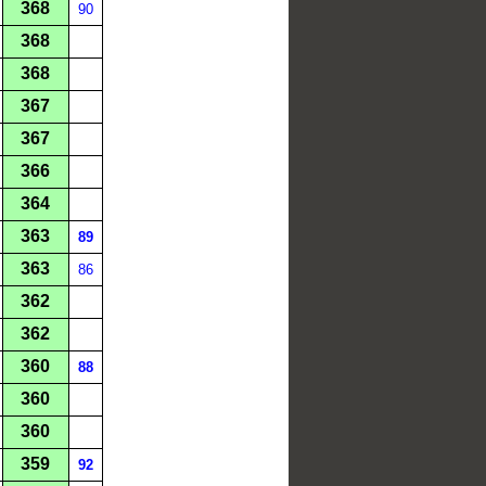
368
90
368
368
367
367
366
364
363
89
363
86
362
362
360
88
360
360
359
92