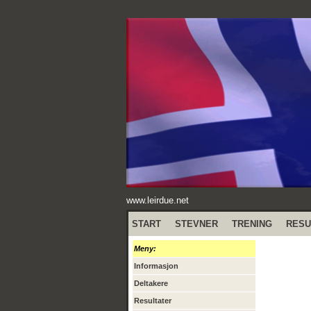
www.leirdue.net
START
STEVNER
TRENING
RESU
Meny:
Informasjon
Deltakere
Resultater