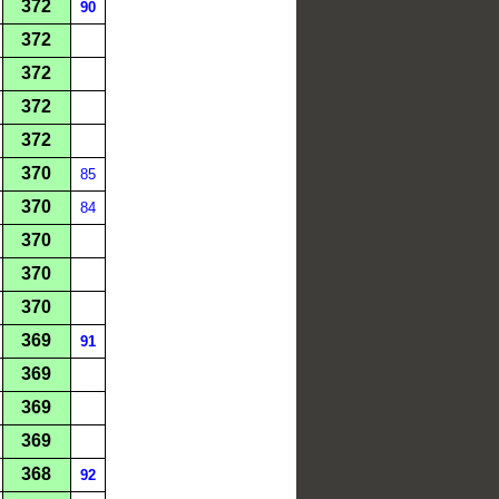
372
90
372
372
372
372
370
85
370
84
370
370
370
369
91
369
369
369
368
92