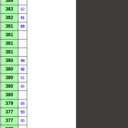
384
383
92
382
91
381
89
381
381
381
380
94
380
92
380
91
380
86
380
379
88
377
93
377
90