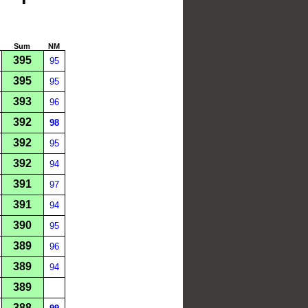
Sum
NM
395
95
395
95
393
96
392
98
392
95
392
94
391
97
391
94
390
95
389
96
389
94
389
388