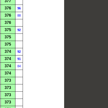
377
376
96
376
88
376
375
92
375
375
374
92
374
91
374
84
374
373
373
373
373