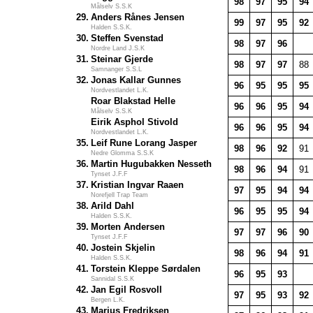
98
97
95
94
Målselv S.S.K
29.
Anders Rånes Jensen
99
97
95
92
Halden S.S.K.
30.
Steffen Svenstad
98
97
96
Nordre Land J.S.K
31.
Steinar Gjerde
98
97
97
88
Samnanger S.S.L
32.
Jonas Kallar Gunnes
96
95
95
95
Nordvestlandet L.K.
Roar Blakstad Helle
96
96
95
94
Målselv S.S.K
Eirik Asphol Stivold
96
96
95
94
Nordvestlandet L.K.
35.
Leif Rune Lorang Jasper
98
96
92
91
Nedre Glomma S.S.K
36.
Martin Hugubakken Nesseth
98
96
94
91
Tynset J.F.F
37.
Kristian Ingvar Raaen
97
95
94
94
Norefjell Trap Team
38.
Arild Dahl
96
95
95
94
Halden S.S.K.
39.
Morten Andersen
97
97
96
90
Tynset J.F.F
40.
Jostein Skjelin
98
96
94
91
Halden S.S.K.
41.
Torstein Kleppe Sørdalen
96
95
93
Sannidal S.S.K
42.
Jan Egil Rosvoll
97
95
93
92
Bergen L.K.
43.
Marius Fredriksen