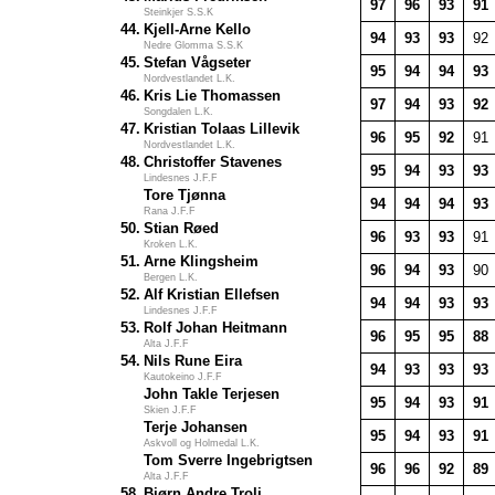
97
96
93
91
Steinkjer S.S.K
44.
Kjell-Arne Kello
94
93
93
92
Nedre Glomma S.S.K
45.
Stefan Vågseter
95
94
94
93
Nordvestlandet L.K.
46.
Kris Lie Thomassen
97
94
93
92
Songdalen L.K.
47.
Kristian Tolaas Lillevik
96
95
92
91
Nordvestlandet L.K.
48.
Christoffer Stavenes
95
94
93
93
Lindesnes J.F.F
Tore Tjønna
94
94
94
93
Rana J.F.F
50.
Stian Røed
96
93
93
91
Kroken L.K.
51.
Arne Klingsheim
96
94
93
90
Bergen L.K.
52.
Alf Kristian Ellefsen
94
94
93
93
Lindesnes J.F.F
53.
Rolf Johan Heitmann
96
95
95
88
Alta J.F.F
54.
Nils Rune Eira
94
93
93
93
Kautokeino J.F.F
John Takle Terjesen
95
94
93
91
Skien J.F.F
Terje Johansen
95
94
93
91
Askvoll og Holmedal L.K.
Tom Sverre Ingebrigtsen
96
96
92
89
Alta J.F.F
58.
Bjørn Andre Troli