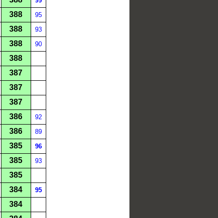
99
388
95
388
93
388
90
388
387
387
387
386
92
386
89
385
96
385
93
385
384
95
384