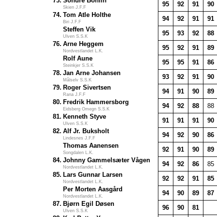
73.
Sondre Bohlin
95
92
91
90
Skien J.F.F
74.
Tom Atle Holthe
94
92
91
91
Biri J.F.F
Steffen Vik
95
93
92
88
Ulven S.S.K
76.
Arne Heggem
95
92
91
89
Nordvestlandet L.K.
Rolf Aune
95
95
91
86
Steinkjer S.S.K
78.
Jan Arne Johansen
93
92
91
90
Målselv S.S.K
79.
Roger Sivertsen
94
91
90
89
Rana J.F.F
80.
Fredrik Hammersborg
94
92
88
88
Eidsberg Omegn S.S.K
81.
Kenneth Styve
91
91
91
90
Ulven S.S.K
82.
Alf Jr. Buksholt
94
92
90
86
Lindesnes J.F.F
Thomas Aanensen
92
91
90
89
Songdalen L.K.
84.
Johnny Gammelsæter Vågen
94
92
86
85
Nordvestlandet L.K.
85.
Lars Gunnar Larsen
92
92
91
85
Nordvestlandet L.K.
Per Morten Aasgård
94
90
89
87
Nordvestlandet L.K.
87.
Bjørn Egil Døsen
96
90
81
Ulven S.S.K