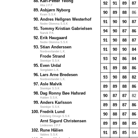
88.
Karl-Petter Yeong
92
91
89
87
Alta J.F.F
89.
Asbjørn Nyborg
90
89
88
86
Kvam S.S.K
90.
Andres Hellgren Westerhof
91
90
90
87
Nedre Glomma S.S.K
91.
Tommy Kristian Gabrielsen
94
90
87
86
Narvik P.K.
92.
Erik Haugaard
91
90
88
87
Nedre Glomma S.S.K
93.
Stian Anderssen
91
90
90
84
Nordvestlandet L.K.
Frode Strand
93
92
86
84
Steinkjer S.S.K
95.
Even Urdal
91
89
88
86
Songdalen L.K.
96.
Lars Arne Bredesen
93
90
88
82
Nordvestlandet L.K.
97.
Asle Malvik
89
89
88
86
Steinkjer S.S.K
98.
Dag Ronny Bøe Hafsrød
90
87
87
82
Halden S.S.K.
99.
Anders Karlsson
89
89
87
86
Steinkjer S.S.K
100.
Fredrik Lund
90
88
87
86
Eidsberg Omegn S.S.K
Arnt Sigurd Christensen
89
89
88
85
Lindesnes J.F.F
102.
Rune Hålien
91
85
85
84
Valdres S.S.K