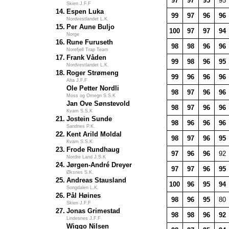
97
97
95
95
Skien J.F.F
14.
Espen Luka
99
97
96
96
Nordvestlandet L.K.
15.
Per Aune Buljo
100
97
97
94
Norge
16.
Rune Furuseth
98
98
96
96
Norefjell Trap Team
17.
Frank Våden
99
98
96
95
Nordvestlandet L.K.
18.
Roger Strømeng
99
96
96
96
Alta J.F.F
Ole Petter Nordli
98
97
96
96
Moss og Omegn S.S.K
Jan Ove Sønstevold
98
97
96
96
Kvam S.S.K
21.
Jostein Sunde
98
96
96
96
Sandnes P.K.
22.
Kent Arild Moldal
98
97
96
95
Kvam S.S.K
23.
Frode Rundhaug
97
96
96
92
Nordre Land J.S.K
24.
Jørgen-André Dreyer
97
97
96
95
Øksnes S.K.
25.
Andreas Stausland
100
96
95
94
Songdalen L.K.
26.
Pål Høines
98
96
95
80
Skien J.F.F
27.
Jonas Grimestad
98
98
96
92
Lindesnes J.F.F
Wiggo Nilsen