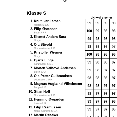
Klasse S
LK-kval stevner
1.
Knut Ivar Larsen
99
99
99
98
Halden S.S.K.
2.
Filip Østensen
100
99
98
98
Bodø J.F.F
3.
Klemet Anders Sara
99
98
98
98
Norge
4.
Ola Stivold
98
98
98
97
Nordvestlandet L.K.
5.
Kristoffer Wremer
100
98
98
96
Norge
6.
Bjarte Linga
99
98
98
97
Samnanger S.S.L
7.
Morten Valhovd Andersen
99
98
97
97
Skien J.F.F
8.
Ole Petter Gulbrandsen
98
98
98
97
Ullensaker J.F.F
9.
Magnus Auglænd Vilhelmsen
98
98
97
97
Bergen L.K.
10.
Stian Hoff
98
97
97
97
Nordvestlandet L.K.
11.
Henning Øygarden
99
97
97
96
Kroken L.K.
12.
Filip Rasmussen
99
97
97
96
Nedre Glomma S.S.K
13.
Martin Røsaker