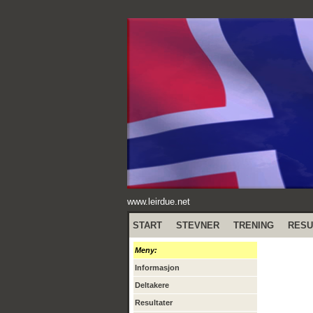
www.leirdue.net
START
STEVNER
TRENING
RESU
Meny:
Informasjon
Deltakere
Resultater