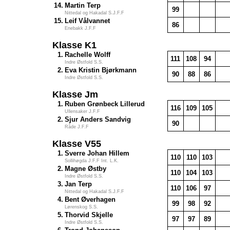
14.
Martin Terp
99
Nittedal og Hakadal S.J.F.F
15.
Leif Vålvannet
86
Enebakk J.F.F
Klasse K1
1.
Rachelle Wolff
111
108
94
Indre Østfold S.S.
2.
Eva Kristin Bjørkmann
90
88
86
Indre Østfold S.S.
Klasse Jm
1.
Ruben Grønbeck Lillerud
116
109
105
Ullensaker J.F.F
2.
Sjur Anders Sandvig
90
Råde J.F.F
Klasse V55
1.
Sverre Johan Hillem
110
110
103
Sollihøgda J.F.F Int. L.K.
2.
Magne Østby
110
104
103
Indre Østfold S.S.
3.
Jan Terp
110
106
97
Nittedal og Hakadal S.J.F.F
4.
Bent Øverhagen
99
98
92
Lørenskog S.S.
5.
Thorvid Skjelle
97
97
89
Indre Østfold S.S.