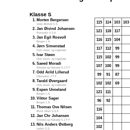
Klasse S
1.
Morten Bergersen
115
114
103
103
Indre Østfold S.S.
2.
Jan Øivind Johansen
121
118
117
Romerike S.S.K
3.
Jan Egil Rosvoll
116
115
104
Bergen L.K.
4.
Jørn Simenstad
117
112
99
Oslo skeet- og trapklubb
5.
Ivar Støen
115
102
99
Oslo skeet- og trapklubb
6.
Saeed Moradi
107
100
99
Nittedal og Hakadal S.J.F.F
7.
Odd Arild Lillerud
99
91
87
Ullensaker J.F.F
8.
Tarald Øvergaard
102
102
69
Oslo skeet- og trapklubb
9.
Espen Unneland
121
111
Bergen L.K.
10.
Viktor Sager
96
92
Bergen L.K.
11.
Thomas Ove Nilsen
116
Østre Viken S.S.K
12.
Jan Chr Johansen
104
Nittedal og Hakadal S.J.F.F
13.
Nils Anders Østberg
102
Løiten S.S.