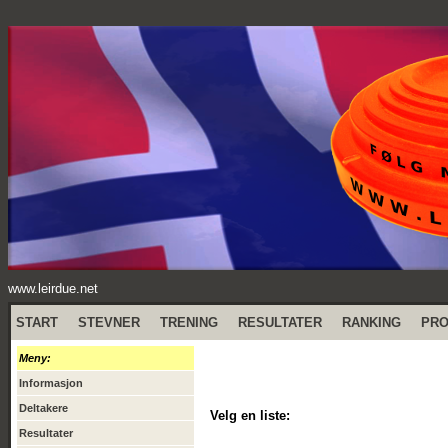
www.leirdue.net
START
STEVNER
TRENING
RESULTATER
RANKING
PR
Meny:
Informasjon
Deltakere
Velg en liste:
Resultater