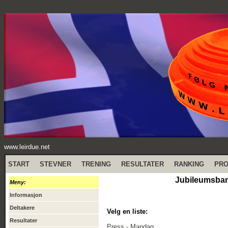
www.leirdue.net
START
STEVNER
TRENING
RESULTATER
RANKING
PR
Jubileumsban
Meny:
Informasjon
Deltakere
Velg en liste:
Resultater
Press - Mandag