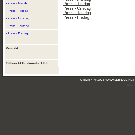
- Press - Mandag
Press - Tirsdag
Press - Onsdag
- Press - Tirsdag
Press - Torsdag
Press - Fredag
- Press - Onsdag
- Press - Torsdag
- Press - Fredag
Kontakt
Tilbake til Buskeruds J.F.F
Copyright © 2026 WWW.LEIRDUE.NET
(leir