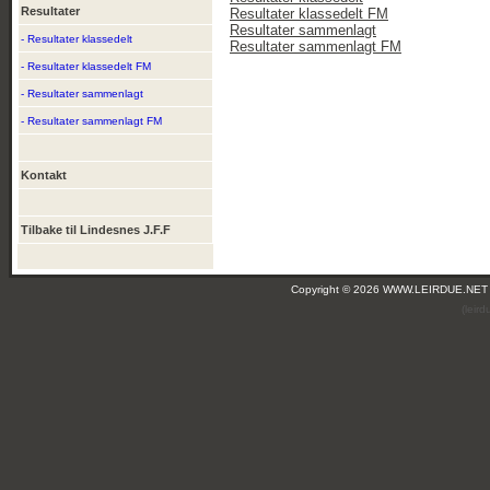
Resultater
Resultater klassedelt FM
Resultater sammenlagt
- Resultater klassedelt
Resultater sammenlagt FM
- Resultater klassedelt FM
- Resultater sammenlagt
- Resultater sammenlagt FM
Kontakt
Tilbake til Lindesnes J.F.F
Copyright © 2026 WWW.LEIRDUE.NET
(leir