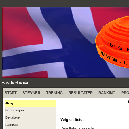
www.leirdue.net
START
STEVNER
TRENING
RESULTATER
RANKING
PR
Meny:
Informasjon
Deltakere
Velg en liste:
Lagliste
Resultater klassedelt