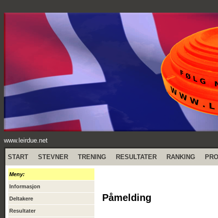
www.leirdue.net
START
STEVNER
TRENING
RESULTATER
RANKING
PR
Meny:
Informasjon
Påmelding
Deltakere
Resultater