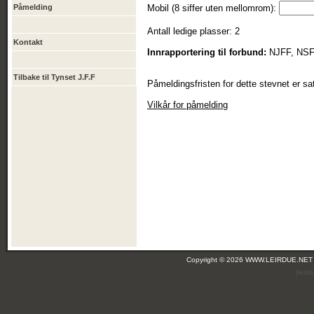
Påmelding
Mobil (8 siffer uten mellomrom):
Antall ledige plasser: 2
Kontakt
Innrapportering til forbund:
NJFF, NS
Tilbake til Tynset J.F.F
Påmeldingsfristen for dette stevnet er sat
Vilkår for påmelding
Copyright © 2026 WWW.LEIRDUE.NET
(leir