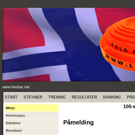
www.leirdue.net
START
STEVNER
TRENING
RESULTATER
RANKING
PR
100-
Meny:
Informasjon
Påmelding
Deltakere
Resultater