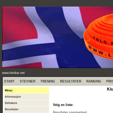
www.leirdue.net
START
STEVNER
TRENING
RESULTATER
RANKING
PR
Kl
Meny:
Informasjon
Deltakere
Velg en liste:
Resultater
Resultater sammenlagt