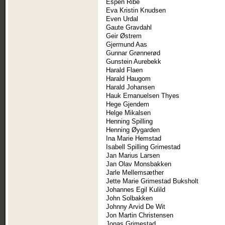
Espen Ribe
Eva Kristin Knudsen
Even Urdal
Gaute Gravdahl
Geir Østrem
Gjermund Aas
Gunnar Grønnerød
Gunstein Aurebekk
Harald Flaen
Harald Haugom
Harald Johansen
Hauk Emanuelsen Thyes
Hege Gjendem
Helge Mikalsen
Henning Spilling
Henning Øygarden
Ina Marie Hemstad
Isabell Spilling Grimestad
Jan Marius Larsen
Jan Olav Monsbakken
Jarle Mellemsæther
Jette Marie Grimestad Buksholt
Johannes Egil Kulild
John Solbakken
Johnny Arvid De Wit
Jon Martin Christensen
Jonas Grimestad