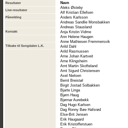
Navn
Resultater
Aleks Østeby
Live-resultater
Alf Kristian Ellefsen
Anders Karlsson
Påmelding
Andreas Sandlie Monsbakken
Andreas Stausland
Kontakt
Anja Kristin Vidme
Ann Helene Haugen
Anne Mathiesen Fremmersvik
Tilbake til Songdalen L.K.
Arild Dahl
Arild Rasmussen
Arne Johan Kartveit
Arne Klingsheim
Arnt Martin Skofteland
Arnt Sigurd Christensen
Axel Nielsen
Bernt Breistøl
Birgit Jostad Solbakken
Bjarte Linga
Bjørn Haug
Bjørnar Aurebekk
Dag Hugo Karlsen
Dag Ronny Bøe Hafsrød
Else-Brit Jensen
Erik Haugaard
Erik Kristofferstuen