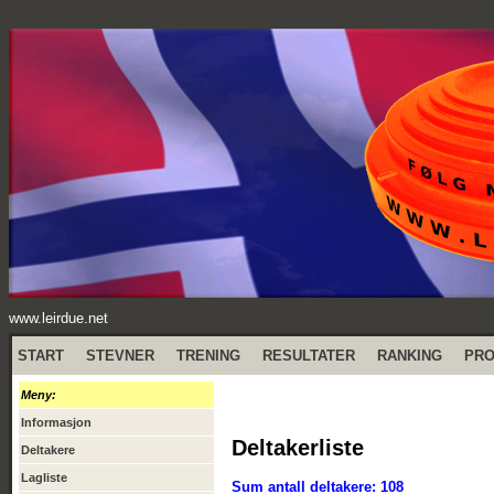
www.leirdue.net
START
STEVNER
TRENING
RESULTATER
RANKING
PR
Meny:
Informasjon
Deltakerliste
Deltakere
Lagliste
Sum antall deltakere: 108