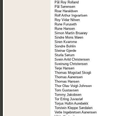
Pål Roy Rolland
Pål Sørensen
Roar Haraldsen
Rolf Arthur Ingvartsen
Roy Vidar Nilsen
Rune Furuseth
Rune Hansen
Simon Martin Bruarøy
Sindre Mons Møen
Siren Kvamme
Sondre Bohlin
Steinar Gjerde
Sturla Sørum
Svein Arild Christensen
Sveinung Christensen
Terje Hansen
Thomas Mogstad Skogli
Thomas Aanensen
Thomas Hansen
Thor Olav Voigt-Johnsen
Tom Gustavsen
Tommy Jakobsen
Tor Erling Juvastøl
Torjus Hultin Aurebekk
Torstein Kleppe Sørdalen
Vetle Ingebretsen Aanensen