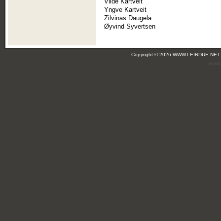
Vilde Kartveit
Yngve Kartveit
Zilvinas Daugela
Øyvind Syvertsen
Copyright © 2026 WWW.LEIRDUE.NET
(leir