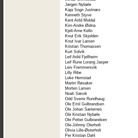
Jørgen Nybøle
Kaja Sogn Justnæs
Kenneth Styve
Kent Arild Moldal
Kim-Andre Øidna
Kjell-Arne Kello
Knut Erik Skjolden
Knut Ivar Larsen
Kristian Thomassen
Kurt Solvik
Leif Arild Fjellheim
Leif Rune Lorang Jasper
Leiv Fremmersvik
Lilly Ribe
Loke Hemstad
Martin Røsaker
Morten Larsen
Noah Sævik
Odd Sverre Rundhaug
Ole Emil Gulbrandsen
Ole Johan Sæternes
Ole Kristian Nybøle
Ole Petter Gulbrandsen
Ole-Johnny Oterholt
Olivia Lille-Østerholt
Per Kristian Dahl