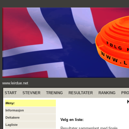
www.leirdue.net
START
STEVNER
TRENING
RESULTATER
RANKING
PR
Meny:
Informasjon
Deltakere
Velg en liste:
Lagliste
Resultater sammenlagt med finale