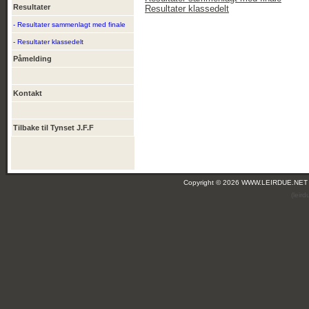
Resultater
Resultater klassedelt
- Resultater sammenlagt med finale
- Resultater klassedelt
Påmelding
Kontakt
Tilbake til Tynset J.F.F
Copyright © 2026 WWW.LEIRDUE.NET
(leir