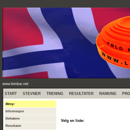
www.leirdue.net
START
STEVNER
TRENING
RESULTATER
RANKING
PR
Meny:
Informasjon
Deltakere
Velg en liste:
Resultater