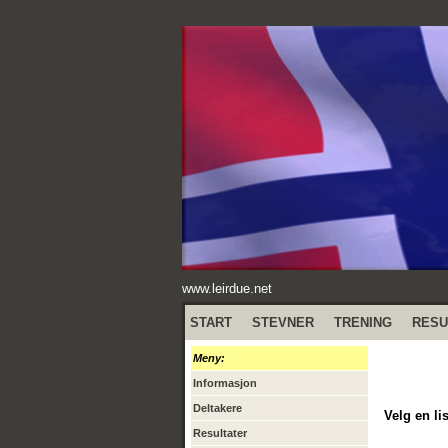
www.leirdue.net
START
STEVNER
TRENING
RESU
Meny:
Informasjon
Deltakere
Velg en lis
Resultater