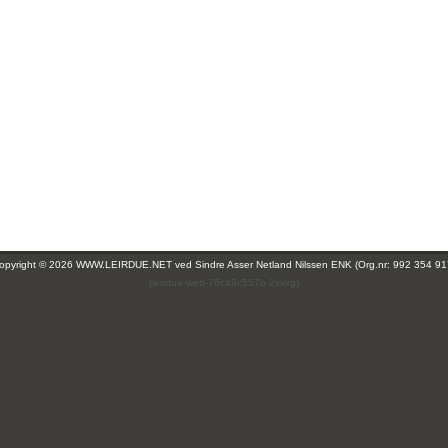
opyright © 2026 WWW.LEIRDUE.NET ved
Sindre Asser Netland Nilssen ENK (Org.nr: 992 354 91
(leirdue-web-76c49c557b-2xvxg)