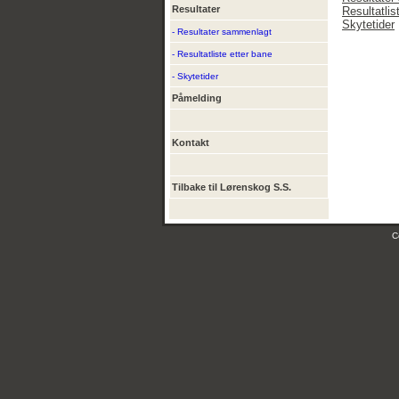
Resultater
Resultatlis
Skytetider
- Resultater sammenlagt
- Resultatliste etter bane
- Skytetider
Påmelding
Kontakt
Tilbake til Lørenskog S.S.
C