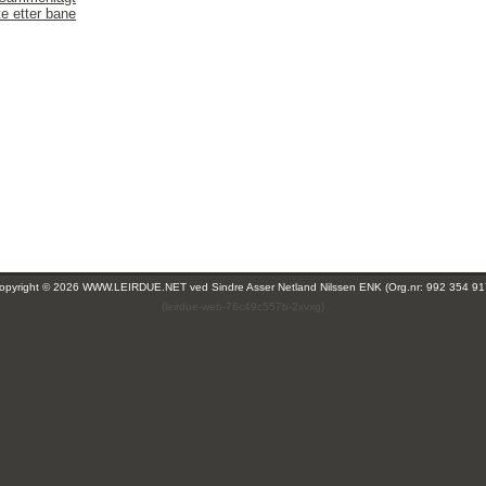
te etter bane
opyright © 2026 WWW.LEIRDUE.NET ved
Sindre Asser Netland Nilssen ENK (Org.nr: 992 354 91
(leirdue-web-76c49c557b-2xvxg)