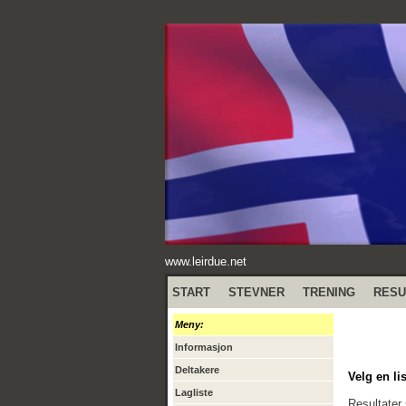
www.leirdue.net
START
STEVNER
TRENING
RESU
Meny:
Informasjon
Deltakere
Velg en lis
Lagliste
Resultater