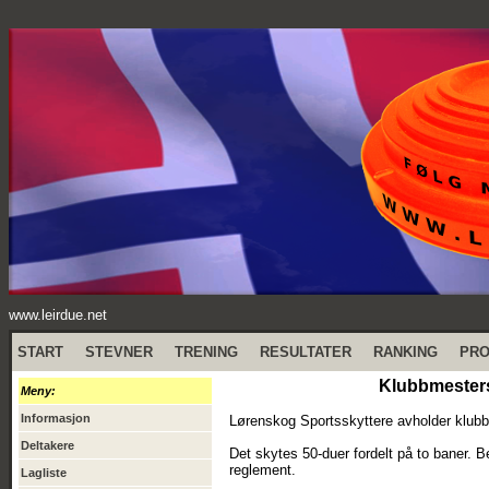
www.leirdue.net
START
STEVNER
TRENING
RESULTATER
RANKING
PR
Klubbmesters
Meny:
Informasjon
Lørenskog Sportsskyttere avholder klub
Deltakere
Det skytes 50-duer fordelt på to baner. 
reglement.
Lagliste