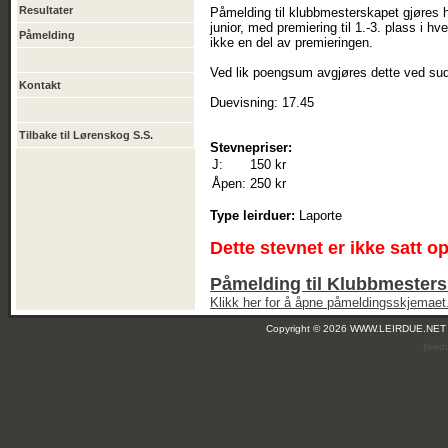
Resultater
Påmelding til klubbmesterskapet gjøres h
junior, med premiering til 1.-3. plass i
Påmelding
ikke en del av premieringen.
Ved lik poengsum avgjøres dette ved su
Kontakt
Duevisning: 17.45
Tilbake til Lørenskog S.S.
Stevnepriser:
J:
150 kr
Åpen:
250 kr
Type leirduer:
Laporte
Dette stevnet er ikke satt o
Påmelding til Klubbmesters
Klikk her for å åpne påmeldingsskjemaet
Copyright © 2026 WWW.LEIRDUE.NET
(leir