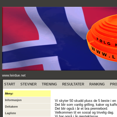
www.leirdue.net
START
STEVNER
TRENING
RESULTATER
RANKING
PR
Meny:
Informasjon
Vi skyter 50 skudd pluss de 5 beste i en 
Det blir som vanlig grilling, kaker og kaff
Deltakere
Det blir også i år et bra premiebord.
Velkommen til en sosial og trivelig dag.
Lagliste
Vi har også i år gjesteklasse.