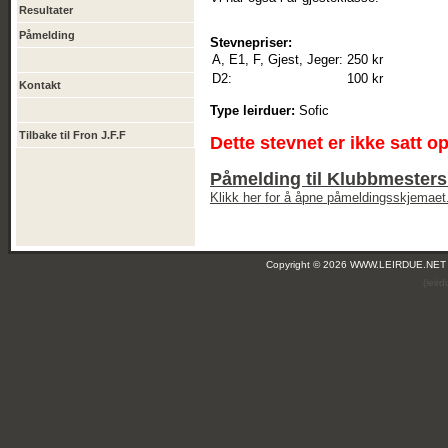
Resultater
Påmelding
Stevnepriser:
A, E1, F, Gjest, Jeger:
250 kr
D2:
100 kr
Kontakt
Type leirduer:
Sofic
Tilbake til Fron J.F.F
Dette stevnet er ikke satt o
Påmelding til Klubbmester
Klikk her for å åpne påmeldingsskjemaet
Copyright © 2026 WWW.LEIRDUE.NET
(leir