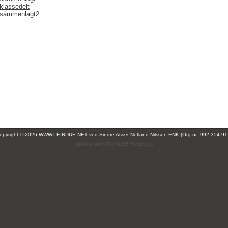
klassedelt
r sammenlagt2
opyright © 2026 WWW.LEIRDUE.NET ved
Sindre Asser Netland Nilssen ENK (Org.nr: 992 354 91
(leirdue-web-76c49c557b-5zcqw)