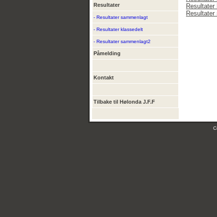
Resultater
Resultater 
Resultate
- Resultater sammenlagt
- Resultater klassedelt
- Resultater sammenlagt2
Påmelding
Kontakt
Tilbake til Hølonda J.F.F
C