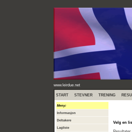
www.leirdue.net
START
STEVNER
TRENING
RESU
Meny:
Informasjon
Deltakere
Velg en lis
Lagliste
Resultater