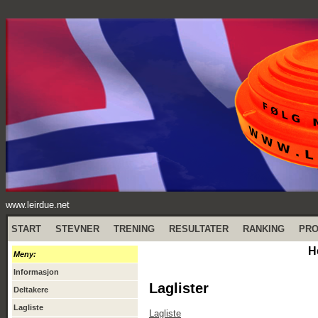
www.leirdue.net
START
STEVNER
TRENING
RESULTATER
RANKING
PR
H
Meny:
Informasjon
Laglister
Deltakere
Lagliste
Lagliste