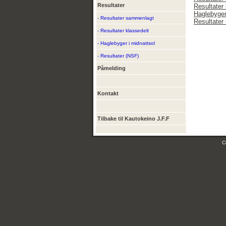
Resultater
Resultater 
Haglebyger
- Resultater sammenlagt
Resultater
- Resultater klassedelt
- Haglebyger i midnattsol
- Resultater (NSF)
Påmelding
Kontakt
Tilbake til Kautokeino J.F.F
C