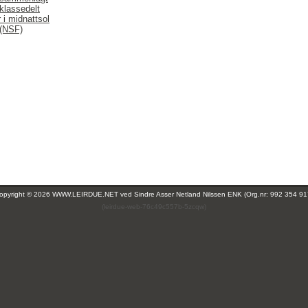
klassedelt
 i midnattsol
 (NSF)
opyright © 2026 WWW.LEIRDUE.NET ved
Sindre Asser Netland Nilssen ENK (Org.nr: 992 354 91
(leirdue-web-76c49c557b-5zcqw)