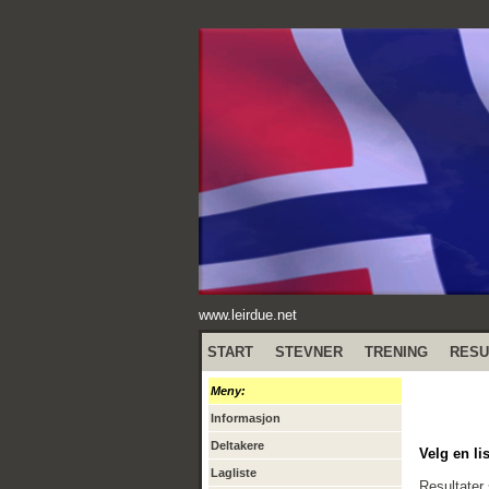
www.leirdue.net
START
STEVNER
TRENING
RESU
Meny:
Informasjon
Deltakere
Velg en lis
Lagliste
Resultater