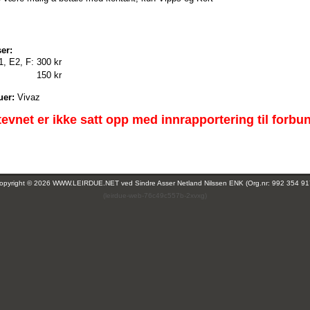
er:
1, E2, F:
300 kr
150 kr
uer:
Vivaz
tevnet er ikke satt opp med innrapportering til forbu
opyright © 2026 WWW.LEIRDUE.NET ved
Sindre Asser Netland Nilssen ENK (Org.nr: 992 354 91
(leirdue-web-76c49c557b-2xvxg)