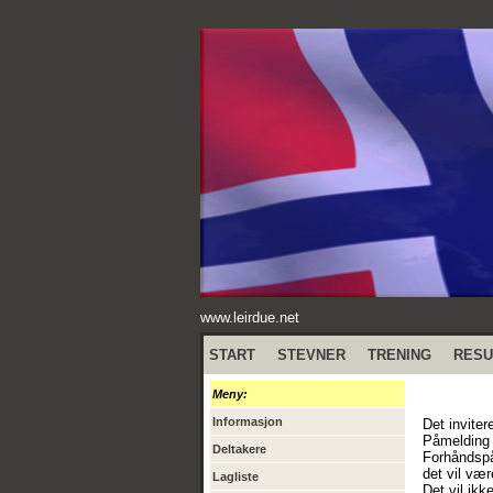
www.leirdue.net
START
STEVNER
TRENING
RESU
Meny:
Informasjon
Det inviter
Påmelding i
Deltakere
Forhåndspå
det vil vær
Lagliste
Det vil ik