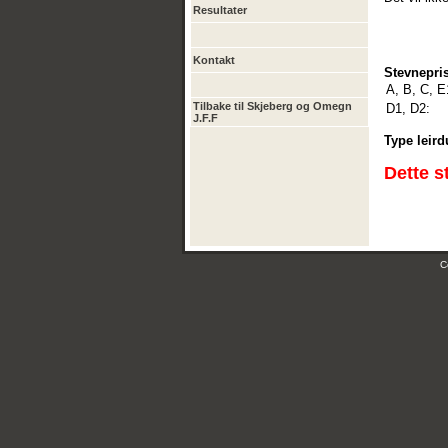
Resultater
Kontakt
Stevnepris
A, B, C, E
Tilbake til Skjeberg og Omegn
D1, D2:
J.F.F
Type leird
Dette s
C