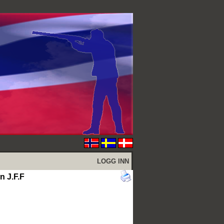
LOGG INN
n J.F.F