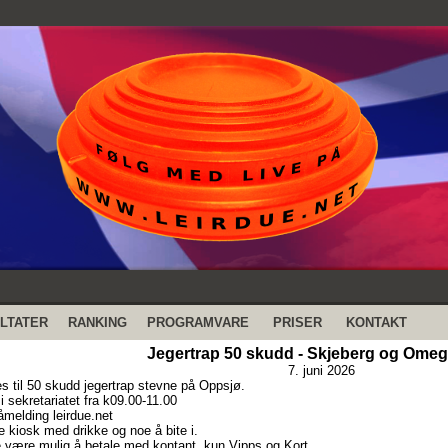
LTATER
RANKING
PROGRAMVARE
PRISER
KONTAKT
Jegertrap 50 skudd - Skjeberg og Omeg
7. juni 2026
es til 50 skudd jegertrap stevne på Oppsjø.
 sekretariatet fra k09.00-11.00
melding leirdue.net
e kiosk med drikke og noe å bite i.
ke være mulig å betale med kontant, kun Vipps og Kort