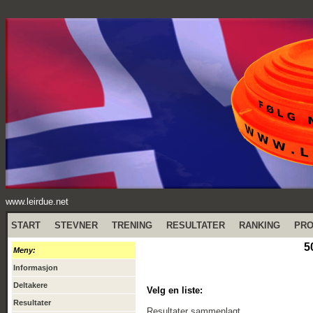
www.leirdue.net
START
STEVNER
TRENING
RESULTATER
RANKING
PR
5
Meny:
Informasjon
Deltakere
Velg en liste:
Resultater
Resultater sammenlagt