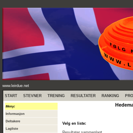
www.leirdue.net
START
STEVNER
TRENING
RESULTATER
RANKING
PR
Hedemar
Meny:
Informasjon
Deltakere
Velg en liste:
Lagliste
Resultater sammenlagt