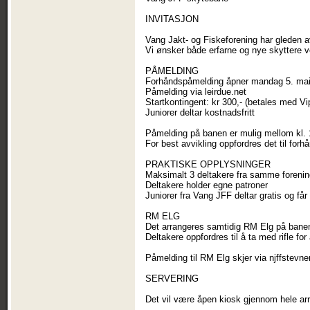
INVITASJON
Vang Jakt- og Fiskeforening har gleden av 
Vi ønsker både erfarne og nye skyttere v
PÅMELDING
Forhåndspåmelding åpner mandag 5. mai 
Påmelding via leirdue.net
Startkontingent: kr 300,- (betales med Vi
Juniorer deltar kostnadsfritt
Påmelding på banen er mulig mellom kl. 
For best avvikling oppfordres det til for
PRAKTISKE OPPLYSNINGER
Maksimalt 3 deltakere fra samme forenin
Deltakere holder egne patroner
Juniorer fra Vang JFF deltar gratis og få
RM ELG
Det arrangeres samtidig RM Elg på bane
Deltakere oppfordres til å ta med rifle fo
Påmelding til RM Elg skjer via njffstevne
SERVERING
Det vil være åpen kiosk gjennom hele ar