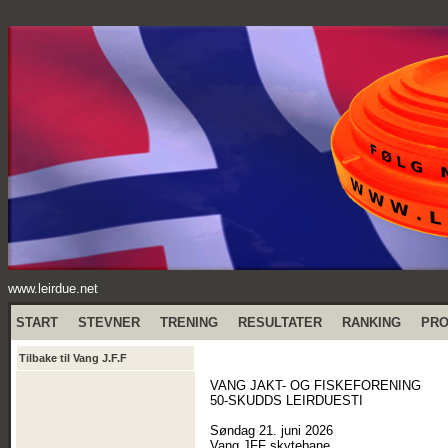
www.leirdue.net
START
STEVNER
TRENING
RESULTATER
RANKING
PR
Tilbake til Vang J.F.F
VANG JAKT- OG FISKEFORENING
50-SKUDDS LEIRDUESTI
Søndag 21. juni 2026
Vang JFF skytebane