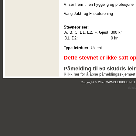
Vi ser frem til en hyggelig og profesjone
Vang Jakt- og Fiskeforening
Stevnepriser:
A, B, C, E1, E2, F, Gjest:
300 kr
D1, D2:
0 kr
Type leirduer:
Ukjent
Dette stevnet er ikke satt o
Påmelding til 50 skudds lei
Klikk her for å åpne påmeldingsskjemaet
Copyright © 2026 WWW.LEIRDUE.NET
(leir