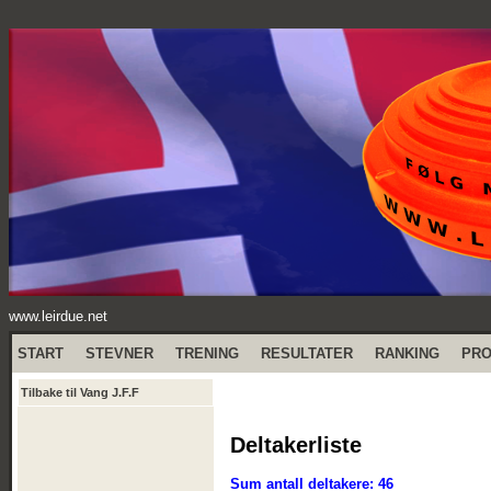
www.leirdue.net
START
STEVNER
TRENING
RESULTATER
RANKING
PR
Tilbake til Vang J.F.F
Deltakerliste
Sum antall deltakere: 46