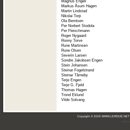
Magnus Engeli
Markus Åsum Hagen
Martin Lindstad
Nikolai Torp
Ola Berntsen
Per Norbert Stodola
Per Fleischmann
Roger Nygaard
Ronny Torve
Rune Martinsen
Rune Olsen
Severin Larsen
Sondre Jakobsen Engen
Stein Johansen
Steinar Fogelstrand
Steinar Tårneby
Terje Engen
Terje G. Fjeld
Thomas Hagen
Trond Eklund
Vilde Solvang
Copyright © 2026 WWW.LEIRDUE.NET
(leir