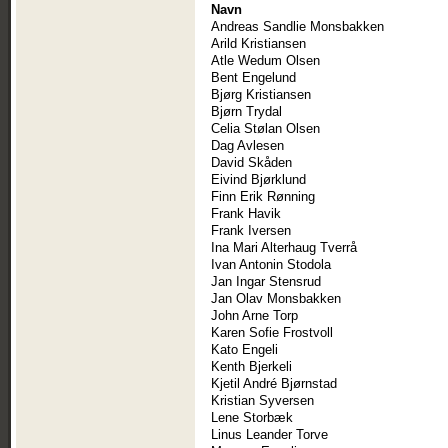
Navn
Andreas Sandlie Monsbakken
Arild Kristiansen
Atle Wedum Olsen
Bent Engelund
Bjørg Kristiansen
Bjørn Trydal
Celia Stølan Olsen
Dag Avlesen
David Skåden
Eivind Bjørklund
Finn Erik Rønning
Frank Havik
Frank Iversen
Ina Mari Alterhaug Tverrå
Ivan Antonin Stodola
Jan Ingar Stensrud
Jan Olav Monsbakken
John Arne Torp
Karen Sofie Frostvoll
Kato Engeli
Kenth Bjerkeli
Kjetil André Bjørnstad
Kristian Syversen
Lene Storbæk
Linus Leander Torve