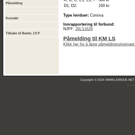
Påmelding
D1, D2:
150 kr
Type leirduer:
Corsiva
Kontakt
Innrapportering til forbund:
NJFF:
26LS1626
Tilbake til Bardu J.F.F
Påmelding til KM LS
Klikk her for å åpne påmeldingsskjemaet
Copyright © 2026 WWW.LEIRDUE.NET
(leir