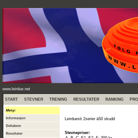
www.leirdue.net
START
STEVNER
TRENING
RESULTATER
RANKING
PR
Meny:
Informasjon
Leirduesti 2serier à50 skudd
Deltakere
Stevnepriser:
Resultater
A, B, C, E1, E2, F:
300 kr