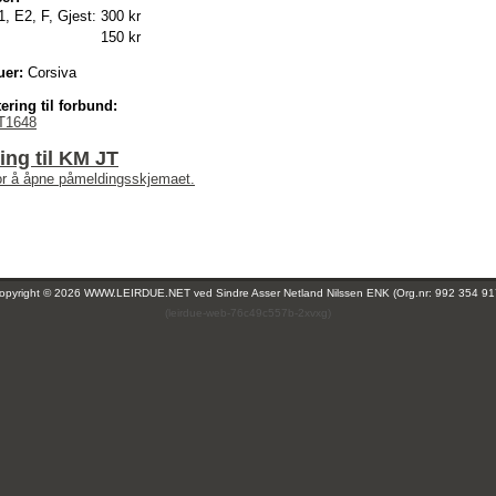
1, E2, F, Gjest:
300 kr
150 kr
uer:
Corsiva
ering til forbund:
T1648
ng til KM JT
for å åpne påmeldingsskjemaet.
opyright © 2026 WWW.LEIRDUE.NET ved
Sindre Asser Netland Nilssen ENK (Org.nr: 992 354 91
(leirdue-web-76c49c557b-2xvxg)