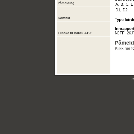
Påmelding
A, B, C, E
D1, D2:
Kontakt
Type leird
Innrapport
NJFF:
26J
Tilbake til Bardu J.F.F
Påmeldi
Klikk her 
C