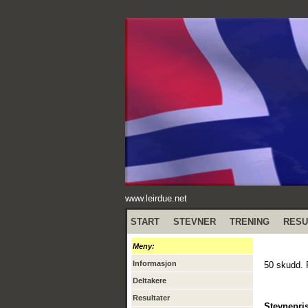
www.leirdue.net
START
STEVNER
TRENING
RESU
Meny:
Informasjon
50 skudd. F
Deltakere
Resultater
Stevnepris