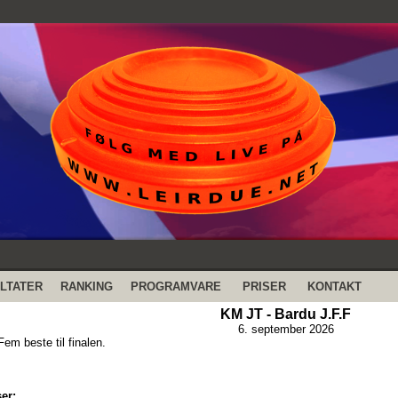
LTATER
RANKING
PROGRAMVARE
PRISER
KONTAKT
KM JT - Bardu J.F.F
6. september 2026
em beste til finalen.
er: