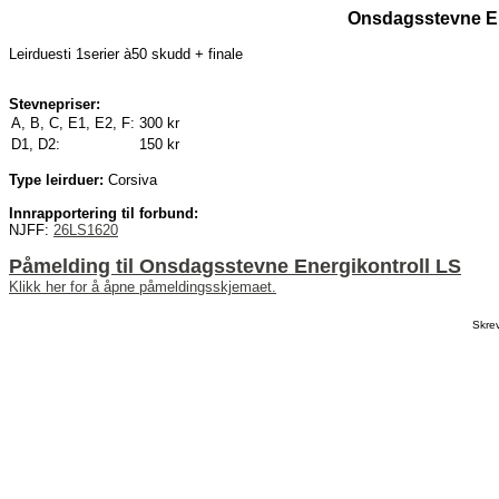
Onsdagsstevne Ene
Leirduesti 1serier à50 skudd + finale
Stevnepriser:
A, B, C, E1, E2, F:
300 kr
D1, D2:
150 kr
Type leirduer:
Corsiva
Innrapportering til forbund:
NJFF:
26LS1620
Påmelding til Onsdagsstevne Energikontroll LS
Klikk her for å åpne påmeldingsskjemaet.
Skre